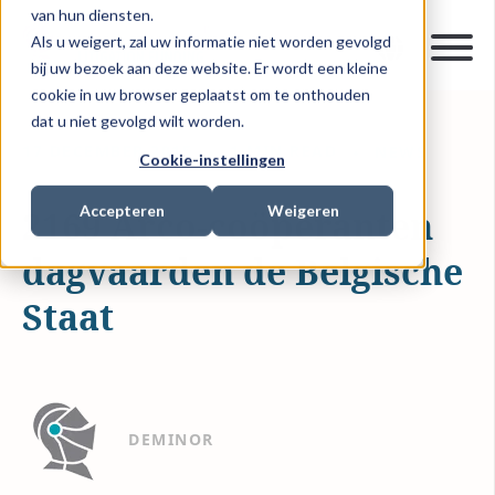
van hun diensten.
Als u weigert, zal uw informatie niet worden gevolgd
bij uw bezoek aan deze website. Er wordt een kleine
cookie in uw browser geplaatst om te onthouden
dat u niet gevolgd wilt worden.
17 DECEMBER 2015
1 MIN READ
NEWS
Cookie-instellingen
Accepteren
Weigeren
2169 Arco-coöperanten
dagvaarden de Belgische
Staat
DEMINOR