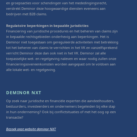
en groepsacties voor schendingen van het mededingingsrecht,
verstrekt Deminor deze hoogwaardige diensten eveneens aan
bedrijven met B2B claims.
Regulatoire beperkingen in bepaalde jurisdicties
Financiering van juridische procedures en het beheren van claims zijn
in bepaalde rechtsgebieden onderhevig aan beperkingen. Het is
Deminor niet toegestaan om gereguleerde activiteiten met betrekking
tot het beheren van claims te verrichten in het VK en vanzelfsprekend
verricht Deminor deze dan ook niet in het VK. Deminor zal alle
toepasselijke wet- en regelgeving naleven en waar nodig zullen onze
financieringsovereenkomsten worden aangepast om te voldoen aan
alle lokale wet- en regelgeving.
DEMINOR NXT
Op zoek naar juridische en financiële experten die aandeelhouders,
bestuurders, investeerders en ondernemers begeleiden bij elke stap
in hun onderneming? Ook bij conflictsituaties of met het oog op een
transactie?
Bezoek onze website deminor NXT