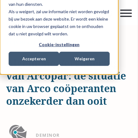
van hun diensten.
Als u weigert, zal uw informatie niet worden gevolgd
bij uw bezoek aan deze website. Er wordt een kleine
cookie in uw browser geplaatst om te onthouden
dat u niet gevolgd wilt worden.
28 JUNI 2017
1 MIN READ
NEWS
Cookie-instellingen
Accepteren
Weigeren
Algemene Vergadering
van Arcopar: de situatie
van Arco coöperanten
onzekerder dan ooit
DEMINOR