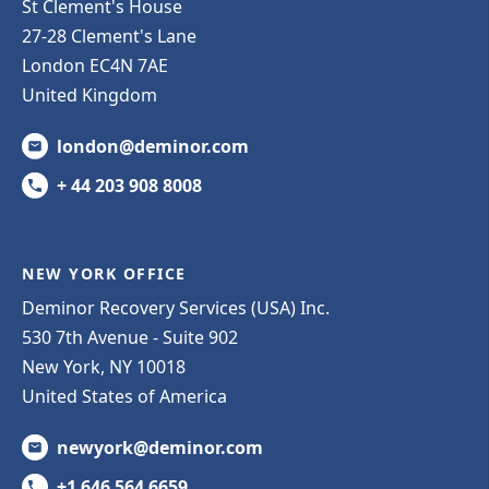
St Clement's House
27-28 Clement's Lane
London EC4N 7AE
United Kingdom
london@deminor.com
+ 44 203 908 8008
NEW YORK OFFICE
Deminor Recovery Services (USA) Inc.
530 7th Avenue - Suite 902
New York, NY 10018
United States of America
newyork@deminor.com
+1 646 564 6659