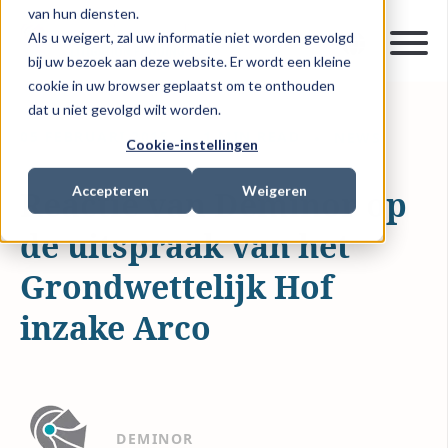
van hun diensten.
Als u weigert, zal uw informatie niet worden gevolgd
bij uw bezoek aan deze website. Er wordt een kleine
cookie in uw browser geplaatst om te onthouden
dat u niet gevolgd wilt worden.
05 FEBRUARI 2015
1 MIN READ
NEWS
Cookie-instellingen
Accepteren
Weigeren
Reactie van Deminor op
de uitspraak van het
Grondwettelijk Hof
inzake Arco
DEMINOR