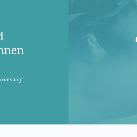
d
innen
n ontvangt