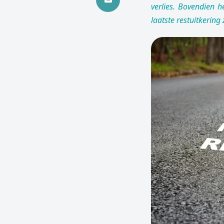
verlies. Bovendien 
laatste restuitkering