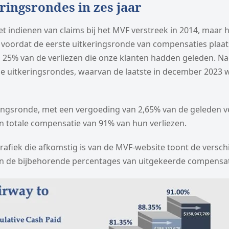
ringsrondes in zes jaar
et indienen van claims bij het MVF verstreek in 2014, maar
voordat de eerste uitkeringsronde van compensaties plaat
g 25% van de verliezen die onze klanten hadden geleden. N
le uitkeringsrondes, waarvan de laatste in december 2023 
ringsronde, met een vergoeding van 2,65% van de geleden ve
n totale compensatie van 91% van hun verliezen.
afiek die afkomstig is van de MVF-website toont de versch
n de bijbehorende percentages van uitgekeerde compensat