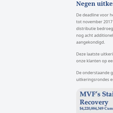
Negen uitke
De deadline voor h
tot november 2017 
distributie bedroe
nog acht additione
aangekondigd.
Deze laatste uitke
onze klanten op ee
De onderstaande gr
uitkeringsrondes e