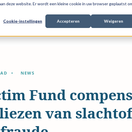
 aan deze website. Er wordt een kleine cookie in uw browser geplaatst o
Cookie-instellingen
Accepteren
Weigeren
en expertise
Procesfinanciering
Met wie we werken
Ove
EAD
NEWS
ctim Fund compens
liezen van slachto
-fraude