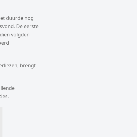
 het duurde nog
svond. De eerste
adien volgden
werd
rliezen, brengt
illende
ies.