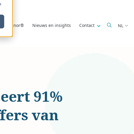
m
Show submenu fo
r Deminor®
Nieuws en insights
Contact
NL
eert 91%
ffers van