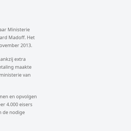
ar Ministerie
nard Madoff. Het
 november 2013.
ankzij extra
etaling maakte
ministerie van
enen en opvolgen
r 4.000 eisers
an de nodige