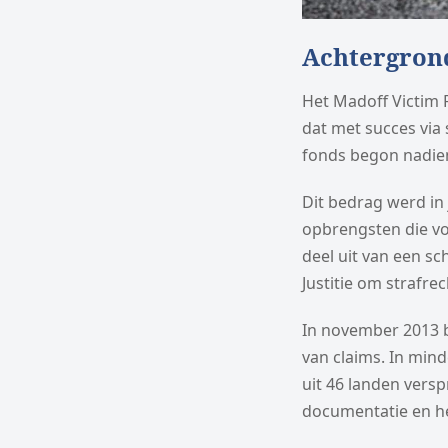
Achtergron
Het Madoff Victim 
dat met succes via 
fonds begon nadien 
Dit bedrag werd in
opbrengsten die vo
deel uit van een s
Justitie om strafre
In november 2013 b
van claims. In min
uit 46 landen vers
documentatie en he