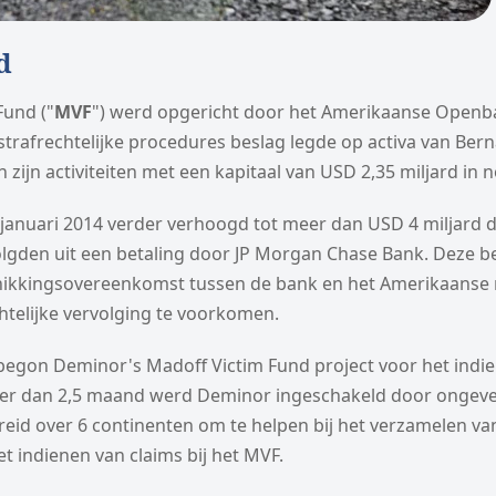
d
Fund ("
MVF
") werd opgericht door het Amerikaanse Openba
strafrechtelijke procedures beslag legde op activa van Ber
zijn activiteiten met een kapitaal van USD 2,35 miljard in
 januari 2014 verder verhoogd tot meer dan USD 4 miljard d
lgden uit een betaling door JP Morgan Chase Bank. Deze b
chikkingsovereenkomst tussen de bank en het Amerikaanse 
chtelijke vervolging te voorkomen.
egon Deminor's Madoff Victim Fund project voor het indi
der dan 2,5 maand werd Deminor ingeschakeld door ongevee
preid over 6 continenten om te helpen bij het verzamelen v
t indienen van claims bij het MVF.