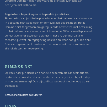
verstrekt Deminor deze hoogwaardige diensten eveneens aan
bedrijven met B2B claims.
Regulatoire beperkingen in bepaalde jurisdicties
Financiering van juridische procedures en het beheren van claims zijn
in bepaalde rechtsgebieden onderhevig aan beperkingen. Het is
Deminor niet toegestaan om gereguleerde activiteiten met betrekking
tot het beheren van claims te verrichten in het VK en vanzelfsprekend
verricht Deminor deze dan ook niet in het VK. Deminor zal alle
toepasselijke wet- en regelgeving naleven en waar nodig zullen onze
financieringsovereenkomsten worden aangepast om te voldoen aan
alle lokale wet- en regelgeving.
DEMINOR NXT
Op zoek naar juridische en financiële experten die aandeelhouders,
bestuurders, investeerders en ondernemers begeleiden bij elke stap
in hun onderneming? Ook bij conflictsituaties of met het oog op een
transactie?
Bezoek onze website deminor NXT
LINKS