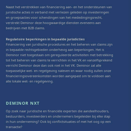
Naast het verstrekken van financiering aan- en het ondersteunen van
juridische acties in verband met verliezen geleden op investeringen
en groepsacties voor schendingen van het mededingingsrecht,
verstrekt Deminor deze hoogwaardige diensten eveneens aan
bedrijven met B2B claims.
Regulatoire beperkingen in bepaalde jurisdicties
Financiering van juridische procedures en het beheren van claims zijn
in bepaalde rechtsgebieden onderhevig aan beperkingen. Het is
Deminor niet toegestaan om gereguleerde activiteiten met betrekking
tot het beheren van claims te verrichten in het VK en vanzelfsprekend
verricht Deminor deze dan ook niet in het VK. Deminor zal alle
toepasselijke wet- en regelgeving naleven en waar nodig zullen onze
financieringsovereenkomsten worden aangepast om te voldoen aan
alle lokale wet- en regelgeving.
DEMINOR NXT
Op zoek naar juridische en financiële experten die aandeelhouders,
bestuurders, investeerders en ondernemers begeleiden bij elke stap
in hun onderneming? Ook bij conflictsituaties of met het oog op een
transactie?