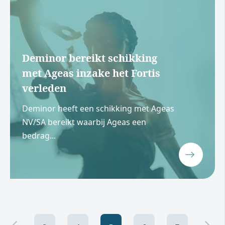
Deminor bereikt schikking
met Ageas inzake het Fortis
verleden
Deminor heeft een schikking met Ageas
NV/SA bereikt waarbij Ageas een
bedrag...