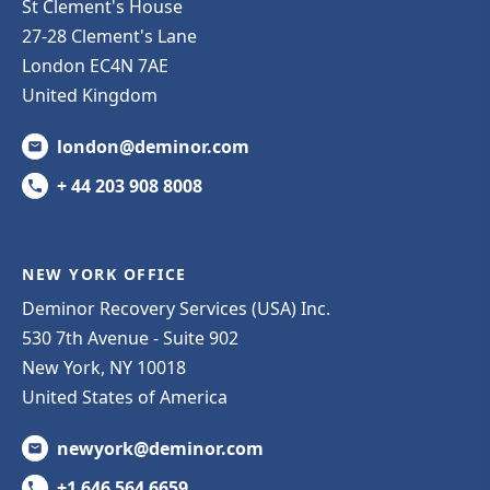
St Clement's House
27-28 Clement's Lane
London EC4N 7AE
United Kingdom
london@deminor.com
+ 44 203 908 8008
NEW YORK OFFICE
Deminor Recovery Services (USA) Inc.
530 7th Avenue - Suite 902
New York, NY 10018
United States of America
newyork@deminor.com
+1 646 564 6659