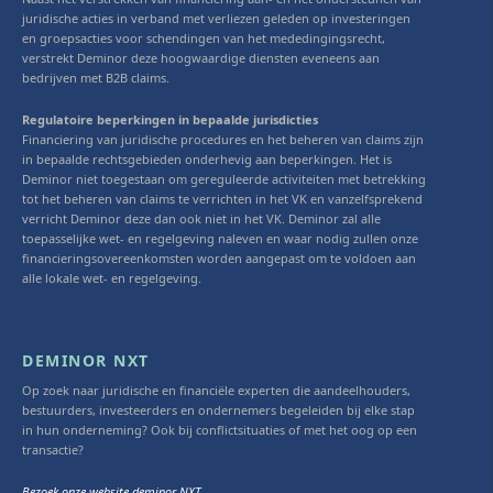
juridische acties in verband met verliezen geleden op investeringen
en groepsacties voor schendingen van het mededingingsrecht,
verstrekt Deminor deze hoogwaardige diensten eveneens aan
bedrijven met B2B claims.
Regulatoire beperkingen in bepaalde jurisdicties
Financiering van juridische procedures en het beheren van claims zijn
in bepaalde rechtsgebieden onderhevig aan beperkingen. Het is
Deminor niet toegestaan om gereguleerde activiteiten met betrekking
tot het beheren van claims te verrichten in het VK en vanzelfsprekend
verricht Deminor deze dan ook niet in het VK. Deminor zal alle
toepasselijke wet- en regelgeving naleven en waar nodig zullen onze
financieringsovereenkomsten worden aangepast om te voldoen aan
alle lokale wet- en regelgeving.
DEMINOR NXT
Op zoek naar juridische en financiële experten die aandeelhouders,
bestuurders, investeerders en ondernemers begeleiden bij elke stap
in hun onderneming? Ook bij conflictsituaties of met het oog op een
transactie?
Bezoek onze website deminor NXT