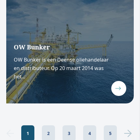
OW Bunker
OW Bunker is een Deense oliehandelaar
en distributeur. Op 20 maart 2014 was
het...
1
2
3
4
5