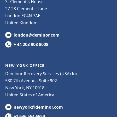
St Clement's House
27-28 Clement's Lane
London EC4N 7AE
United Kingdom
london@deminor.com
+ 44 203 908 8008
NEW YORK OFFICE
Deminor Recovery Services (USA) Inc.
530 7th Avenue - Suite 902
New York, NY 10018
United States of America
newyork@deminor.com
+1 646 564 6659