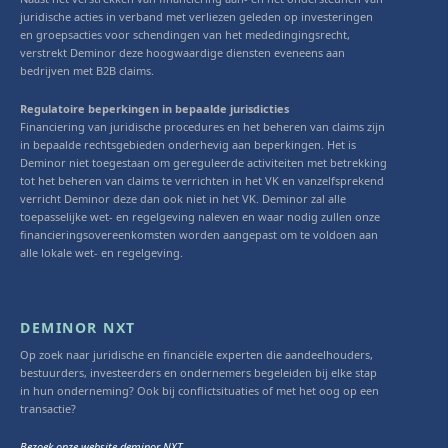
juridische acties in verband met verliezen geleden op investeringen
en groepsacties voor schendingen van het mededingingsrecht,
verstrekt Deminor deze hoogwaardige diensten eveneens aan
bedrijven met B2B claims.
Regulatoire beperkingen in bepaalde jurisdicties
Financiering van juridische procedures en het beheren van claims zijn
in bepaalde rechtsgebieden onderhevig aan beperkingen. Het is
Deminor niet toegestaan om gereguleerde activiteiten met betrekking
tot het beheren van claims te verrichten in het VK en vanzelfsprekend
verricht Deminor deze dan ook niet in het VK. Deminor zal alle
toepasselijke wet- en regelgeving naleven en waar nodig zullen onze
financieringsovereenkomsten worden aangepast om te voldoen aan
alle lokale wet- en regelgeving.
DEMINOR NXT
Op zoek naar juridische en financiële experten die aandeelhouders,
bestuurders, investeerders en ondernemers begeleiden bij elke stap
in hun onderneming? Ook bij conflictsituaties of met het oog op een
transactie?
Bezoek onze website deminor NXT