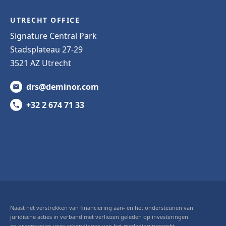
UTRECHT OFFICE
Signature Central Park
Stadsplateau 27-29
3521 AZ Utrecht
drs@deminor.com
+32 2 674 71 33
Naast het verstrekken van financiering aan- en het ondersteunen van
juridische acties in verband met verliezen geleden op investeringen
en groepsacties voor schendingen van het mededingingsrecht,