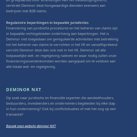
verstrekt Deminor deze hoogwaardige diensten eveneens aan
bedrijven met B2B claims.
Regulatoire beperkingen in bepaalde jurisdicties
Financiering van juridische procedures en het beheren van claims zijn
in bepaalde rechtsgebieden onderhevig aan beperkingen. Het is
Deminor niet toegestaan om gereguleerde activiteiten met betrekking
tot het beheren van claims te verrichten in het VK en vanzelfsprekend
verricht Deminor deze dan ook niet in het VK. Deminor zal alle
toepasselijke wet- en regelgeving naleven en waar nodig zullen onze
financieringsovereenkomsten worden aangepast om te voldoen aan
alle lokale wet- en regelgeving.
DEMINOR NXT
Op zoek naar juridische en financiële experten die aandeelhouders,
bestuurders, investeerders en ondernemers begeleiden bij elke stap
in hun onderneming? Ook bij conflictsituaties of met het oog op een
transactie?
Bezoek onze website deminor NXT