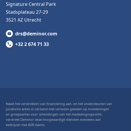
Signature Central Park
Stadsplateau 27-29
3521 AZ Utrecht
drs@deminor.com
+32 2 674 71 33
Naast het verstrekken van financiering aan- en het ondersteunen van
juridische acties in verband met verliezen geleden op investeringen
en groepsacties voor schendingen van het mededingingsrecht,
verstrekt Deminor deze hoogwaardige diensten eveneens aan
bedrijven met B2B claims.