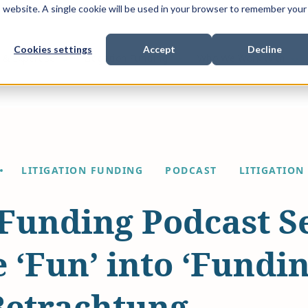
is website. A single cookie will be used in your browser to remember your
Cookies settings
Accept
Decline
Show submenu for
Show submenu for
Sho
s & Expertise
Litigation Funding
Who We Work With
LITIGATION FUNDING
PODCAST
LITIGATION
 Funding Podcast Se
 ‘Fun’ into ‘Fundin
Betrachtung