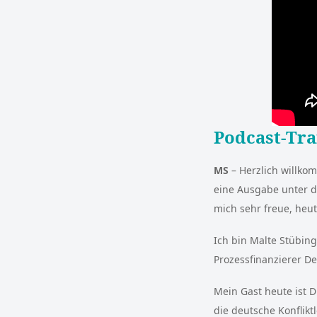
Podcast-Tra
MS
– Herzlich willko
eine Ausgabe unter d
mich sehr freue, heu
Ich bin Malte Stübin
Prozessfinanzierer De
Mein Gast heute ist D
die deutsche Konflikt