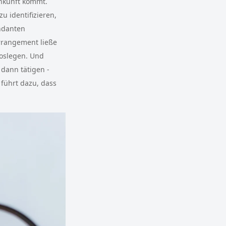
inkunft kommt.
u identifizieren,
ndanten
rrangement ließe
loslegen. Und
 dann tätigen -
 führt dazu, dass