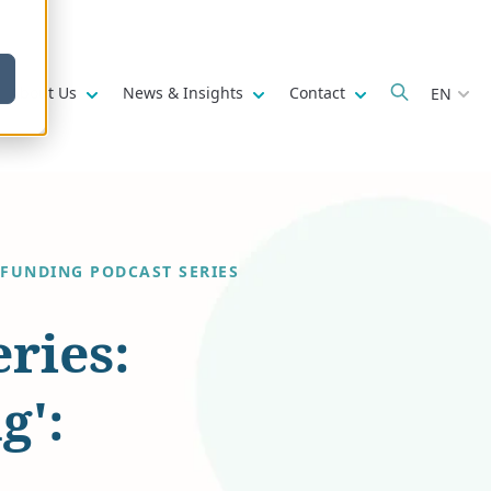
w submenu for
Show submenu for
Show submenu for
Show submenu fo
About Us
News & Insights
Contact
EN
 FUNDING PODCAST SERIES
ries:
g':