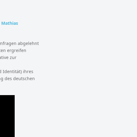
. Mathias
anfragen abgelehnt
en ergreifen
tive zur
 Identität) ihres
ung des deutschen