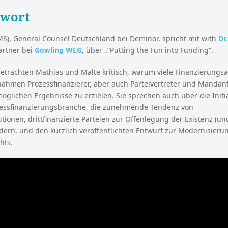
rwort
MS), General Counsel Deutschland bei Deminor, spricht mit with
Dr
artner bei
Gowling WLG
, über „“Putting the Fun into Funding“.
betrachten Mathias und Malte kritisch, warum viele Finanzierungs
hmen Prozessfinanzierer, aber auch Parteivertreter und Mandant
glichen Ergebnisse zu erzielen. Sie sprechen auch über die Initia
zessfinanzierungsbranche, die zunehmende Tendenz von
tionen, drittfinanzierte Parteien zur Offenlegung der Existenz (und
rdern, und den kürzlich veröffentlichten Entwurf zur Modernisier
hts.