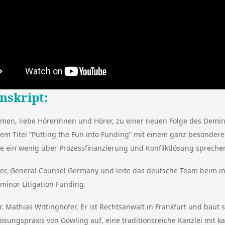
nskript:
mmen, liebe Hörerinnen und Hörer, zu einer neuen Folge des Demin
em Titel “Putting the Fun into Funding” mit einem ganz besondere
te ein wenig über Prozessfinanzierung und Konfliktlösung spreche
ger, General Counsel Germany und leite das deutsche Team beim i
minor Litigation Funding.
r. Mathias Wittinghofer. Er ist Rechtsanwalt in Frankfurt und baut
lösungspraxis von Gowling auf, eine traditionsreiche Kanzlei mit 