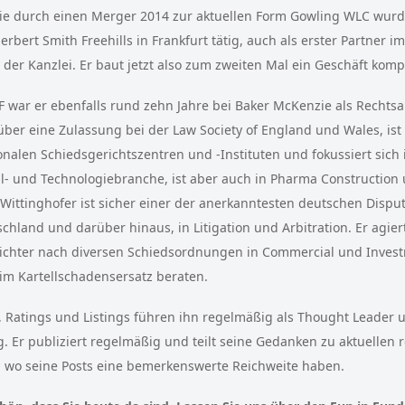
die durch einen Merger 2014 zur aktuellen Form Gowling WLC wurd
erbert Smith Freehills in Frankfurt tätig, auch als erster Partner 
der Kanzlei. Er baut jetzt also zum zweiten Mal ein Geschäft komp
SF war er ebenfalls rund zehn Jahre bei Baker McKenzie als Rechtsa
über eine Zulassung bei der Law Society of England und Wales, ist 
onalen Schiedsgerichtszentren und -Instituten und fokussiert sich
il- und Technologiebranche, ist aber auch in Pharma Construction
r Wittinghofer ist sicher einer der anerkanntesten deutschen Dispu
chland und darüber hinaus, in Litigation und Arbitration. Er agiert
richter nach diversen Schiedsordnungen in Commercial und Invest
 im Kartellschadensersatz beraten.
, Ratings und Listings führen ihn regelmäßig als Thought Leader 
g. Er publiziert regelmäßig und teilt seine Gedanken zu aktuellen 
 wo seine Posts eine bemerkenswerte Reichweite haben.