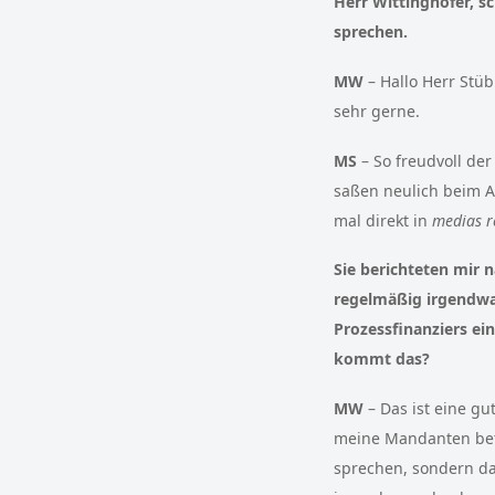
Herr Wittinghofer, s
sprechen.
MW
– Hallo Herr Stüb
sehr gerne.
MS
– So freudvoll de
saßen neulich beim 
mal direkt in
medias r
Sie berichteten mir 
regelmäßig irgendwa
Prozessfinanziers ei
kommt das?
MW
– Das ist eine gu
meine Mandanten betr
sprechen, sondern das