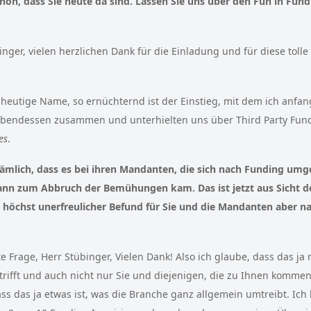
chön, dass Sie heute da sind. Lassen Sie uns über den Fun in Fun
inger, vielen herzlichen Dank für die Einladung und für diese tolle
r heutige Name, so ernüchternd ist der Einstieg, mit dem ich anfa
Abendessen zusammen und unterhielten uns über Third Party Fun
es
.
nämlich, dass es bei ihren Mandanten, die sich nach Funding um
nn zum Abbruch der Bemühungen kam. Das ist jetzt aus Sicht d
n höchst unerfreulicher Befund für Sie und die Mandanten aber na
te Frage, Herr Stübinger, Vielen Dank! Also ich glaube, dass das ja
ifft und auch nicht nur Sie und diejenigen, die zu Ihnen kommen
s das ja etwas ist, was die Branche ganz allgemein umtreibt. Ich