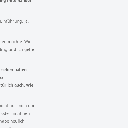
ding miteinander
 Einführung. Ja,
ngen möchte. Wir
ding und ich gehe
gesehen haben,
es
türlich auch. Wie
 nicht nur mich und
 oder mit ihnen
 habe neulich