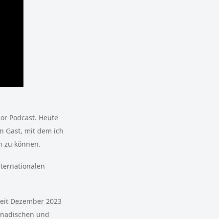
or Podcast. Heute
n Gast, mit dem ich
n zu können.
nternationalen
 seit Dezember 2023
kanadischen und