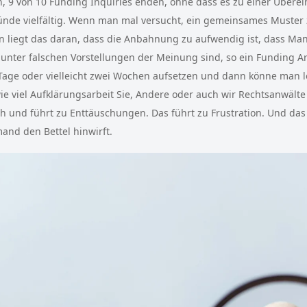
, 9 von 10 Funding Inquiries enden, ohne dass es zu einer Übere
ünde vielfältig. Wenn man mal versucht, ein gemeinsames Muster z
n liegt das daran, dass die Anbahnung zu aufwendig ist, dass Ma
unter falschen Vorstellungen der Meinung sind, so ein Funding A
Tage oder vielleicht zwei Wochen aufsetzen und dann könne man 
e viel Aufklärungsarbeit Sie, Andere oder auch wir Rechtsanwälte
ch und führt zu Enttäuschungen. Das führt zu Frustration. Und das
nd den Bettel hinwirft.