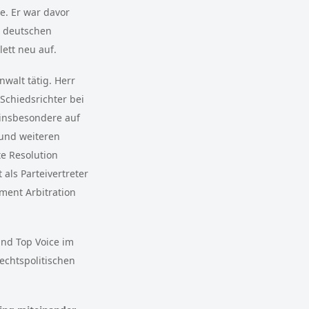
e. Er war davor
im deutschen
lett neu auf.
nwalt tätig. Herr
Schiedsrichter bei
 insbesondere auf
 und weiteren
te Resolution
 als Parteivertreter
ment Arbitration
und Top Voice im
rechtspolitischen