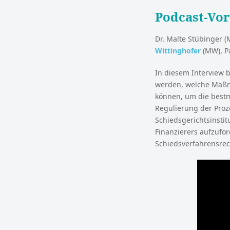
Podcast-Vo
Dr. Malte Stübinger (
Wittinghofer
(MW), P
In diesem Interview 
werden, welche Maßna
können, um die bestmö
Regulierung der Pro
Schiedsgerichtsinstitu
Finanzierers aufzufo
Schiedsverfahrensrec