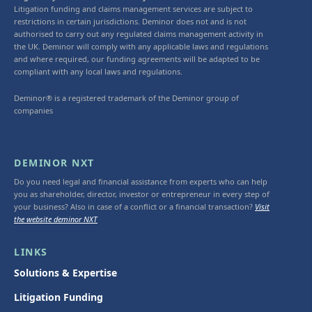
Litigation funding and claims management services are subject to
restrictions in certain jurisdictions. Deminor does not and is not
authorised to carry out any regulated claims management activity in
the UK. Deminor will comply with any applicable laws and regulations
and where required, our funding agreements will be adapted to be
compliant with any local laws and regulations.
Deminor® is a registered trademark of the Deminor group of
companies
DEMINOR NXT
Do you need legal and financial assistance from experts who can help
you as shareholder, director, investor or entrepreneur in every step of
your business? Also in case of a conflict or a financial transaction?
Visit
the website deminor NXT
LINKS
Solutions & Expertise
Litigation Funding