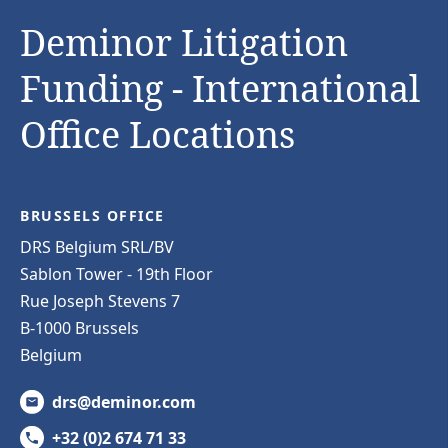
Deminor Litigation
Funding - International
Office Locations
BRUSSELS OFFICE
DRS Belgium SRL/BV
Sablon Tower - 19th Floor
Rue Joseph Stevens 7
B-1000 Brussels
Belgium
drs@deminor.com
+32 (0)2 674 71 33