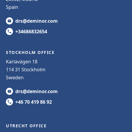
Spain
drs@deminor.com
+34686832654
STOCKHOLM OFFICE
Karlavägen 18
114 31 Stockholm
Sweden
drs@deminor.com
+46 70 419 86 92
UTRECHT OFFICE