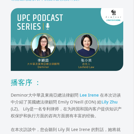
播客序 ：
Deminor大中華及東南亞總法律顧問
Lee Irene
在本次访谈
中介紹了英國總法律顧問 Emily O'Neill (EON) 給
Lily Zhu
(LZ)。 Lily是一名专利律师，在为跨国和国内客户提供知识产
权保护和执行方面的咨询方面拥有丰富的经验。
在本次訪談中，您会聽到 Lily 與 Lee Irene 的對話，她将就