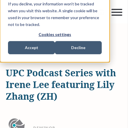
If you decline, your information won’t be tracked
when you visit this website. A single cookie will be
used in your browser to remember your preference
not to be tracked.
Cookies settings
OCT 4, 2023
2 MIN READ
LITIGATION FUNDING
Accept
Decline
UNIFIED PATENT COURT
PODCAST
UPC Podcast Series with
Irene Lee featuring Lily
Zhang (ZH)
DEMINOR