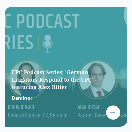
UPC Podcast Series: 'German
Litigators Respond to the UPC' -
featuring Alex Ritter
Deminor