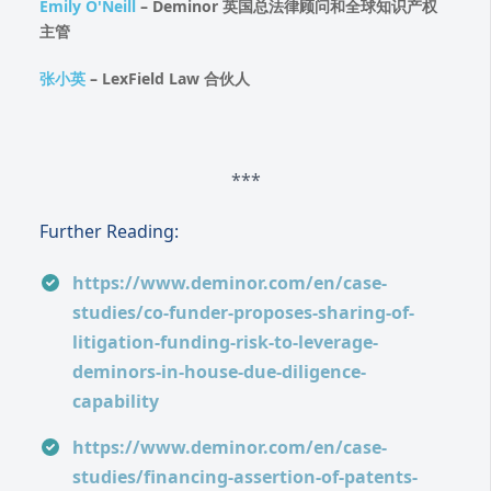
Emily O'Neill
– Deminor 英国总法律顾问和全球知识产权
主管
张小英
– LexField Law 合伙人
***
Further Reading:
https://www.deminor.com/en/case-
studies/co-funder-proposes-sharing-of-
litigation-funding-risk-to-leverage-
deminors-in-house-due-diligence-
capability
https://www.deminor.com/en/case-
studies/financing-assertion-of-patents-